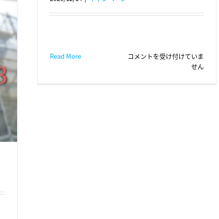
年
Read More
コメントを受け付けていま
末
せん
キ
ャ
ン
ペ
ー
ン！！
は