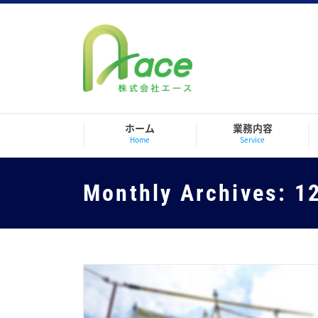
Skip
to
content
ホーム
業務内容
Home
Service
Monthly Archives:
1