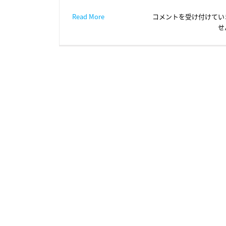
年
Read More
コメントを受け付けてい
末
せ
年
始
の
休
業
お
知
ら
せ
は