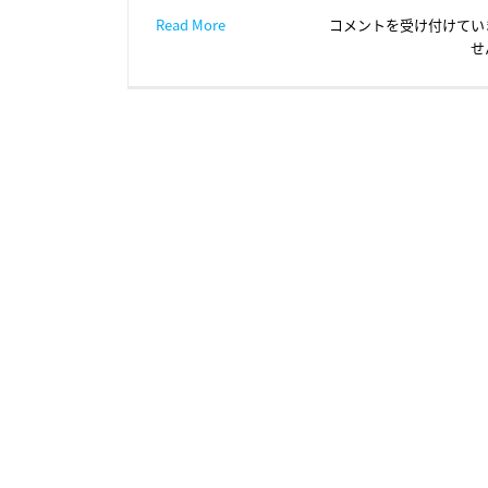
塗
Read More
コメントを受け付けてい
装
せ
業
界
の
裏
話
「手
抜
き
工
事
が
多
い」
は