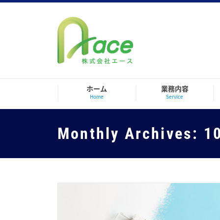
Skip
to
content
ホーム
業務内容
Home
Service
Monthly Archives:
1